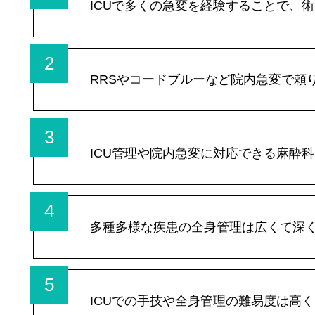
ICUで多くの急変を経験することで、
2
RRSやコードブルーなど院内急変で頼
3
ICU管理や院内急変に対応できる麻酔
4
多種多様な疾患の全身管理は広くて深
5
ICUでの手技や全身管理の難易度は高