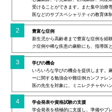
受けることができます。また集中治療
医などのサブスペシャリティの教育体
2
豊富な症例
新生児から高齢者まで豊富な症例を経
ク症例や稀な疾患の麻酔にも、指導医
3
学びの機会
いろいろな学びの機会を提供します。
ーに関する勉強会や難症例カンファレ
医の先生を対象に、ミニレクチャやハ
4
学会発表や資格試験の支援
学会発表を積極的に支援し、準備やプ