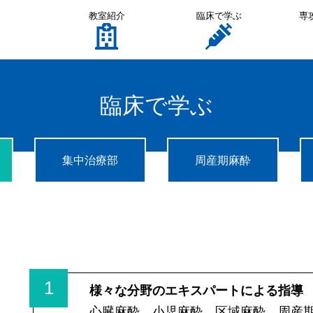
教室紹介
臨床で学ぶ
専
臨床で学ぶ
集中治療部
周産期麻酔
1
様々な分野のエキスパートによる指導
心臓麻酔、小児麻酔、区域麻酔、周産