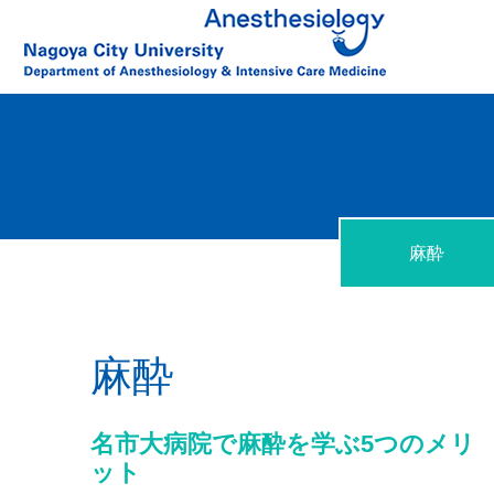
麻酔
麻酔
名市大病院で麻酔を学ぶ5つのメリ
ット